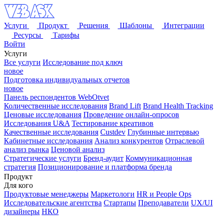
Услуги
Продукт
Решения
Шаблоны
Интеграции
Ресурсы
Тарифы
Войти
Услуги
Все услуги
Исследование под ключ
новое
Подготовка индивидуальных отчетов
новое
Панель респондентов WebOtvet
Количественные исследования
Brand Lift
Brand Health Tracking
Ценовые исследования
Проведение онлайн-опросов
Исследования U&A
Тестирование креативов
Качественные исследования
Custdev
Глубинные интервью
Кабинетные исследования
Анализ конкурентов
Отраслевой
анализ рынка
Ценовой анализ
Стратегические услуги
Бренд-аудит
Коммуникационная
стратегия
Позиционирование и платформа бренда
Продукт
Для кого
Продуктовые менеджеры
Маркетологи
HR и People Ops
Исследовательские агентства
Стартапы
Преподаватели
UX/UI
дизайнеры
НКО