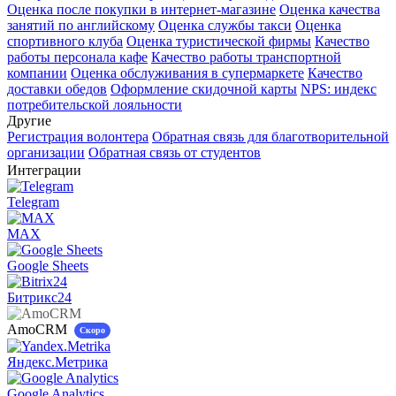
Оценка после покупки в интернет-магазине
Оценка качества
занятий по английскому
Оценка службы такси
Оценка
спортивного клуба
Оценка туристической фирмы
Качество
работы персонала кафе
Качество работы транспортной
компании
Оценка обслуживания в супермаркете
Качество
доставки обедов
Оформление скидочной карты
NPS: индекс
потребительской лояльности
Другие
Регистрация волонтера
Обратная связь для благотворительной
организации
Обратная связь от студентов
Интеграции
Telegram
MAX
Google Sheets
Битрикс24
AmoCRM
Скоро
Яндекс.Метрика
Google Analytics