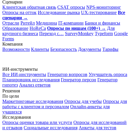
Сценарии
Клиентская обратная связь
CSAT опросы
NPS-мониторинг
Опросы на отток
Исследование рынка
UX-тестирование
Все
сценарии →
Отрасли
Ритейл
Медицина
IT-компании
Банки и финансы
Образование
HoReCa
Опросы по нишам (100+) →
Для
крупного бизнеса
Переход с…
SurveyMonkey
Typeform
Google
Forms
Компания
Возможности
Клиенты
Безопасность
Документы
Тарифы
ИИ-инструменты
Все ИИ-инструменты
Генератор вопросов
Улучшатель опроса
Планировщик исследования
Генератор персон
Генератор
гипотез
Анализ ответов
Решения
По цели
Маркетинговые исследования
Опросы для учебы
Опросы для
работы с клиентом и персоналом
Онлайн-анкеты для
учащихся
Исследования
Опросы оценки товара или услуги
Опросы для исследований
и отзывов
Социальные исследования
Анкеты для тестов