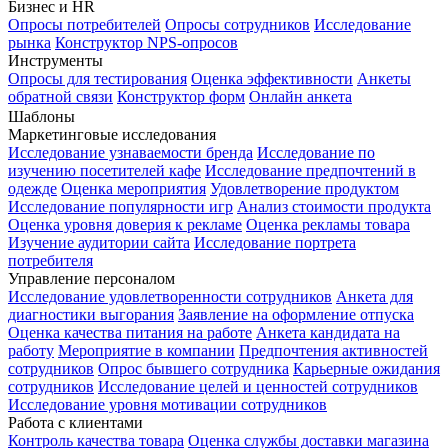
Бизнес и HR
Опросы потребителей
Опросы сотрудников
Исследование
рынка
Конструктор NPS-опросов
Инструменты
Опросы для тестирования
Оценка эффективности
Анкеты
обратной связи
Конструктор форм
Онлайн анкета
Шаблоны
Маркетинговые исследования
Исследование узнаваемости бренда
Исследование по
изучению посетителей кафе
Исследование предпочтений в
одежде
Оценка мероприятия
Удовлетворение продуктом
Исследование популярности игр
Анализ стоимости продукта
Оценка уровня доверия к рекламе
Оценка рекламы товара
Изучение аудитории сайта
Исследование портрета
потребителя
Управление персоналом
Исследование удовлетворенности сотрудников
Анкета для
диагностики выгорания
Заявление на оформление отпуска
Оценка качества питания на работе
Анкета кандидата на
работу
Мероприятие в компании
Предпочтения активностей
сотрудников
Опрос бывшего сотрудника
Карьерные ожидания
сотрудников
Исследование целей и ценностей сотрудников
Исследование уровня мотивации сотрудников
Работа с клиентами
Контроль качества товара
Оценка службы доставки магазина